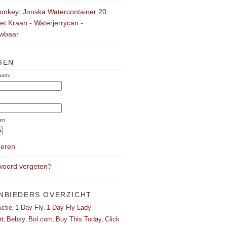
onkey: Jonska Watercontainer 20
Met Kraan - Waterjerrycan -
wbaar
GEN
aam:
:
en
reren
oord vergeten?
NBIEDERS OVERZICHT
ctie
1 Day Fly
1 Day Fly Lady
,
,
,
rt
Bebsy
Bol.com
Buy This Today
Click
,
,
,
,