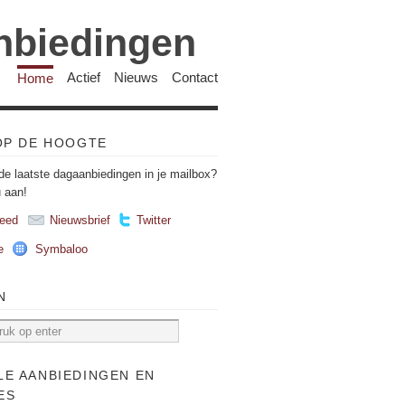
anbiedingen
Home
Actief
Nieuws
Contact
 OP DE HOOGTE
de laatste dagaanbiedingen in je mailbox?
u aan!
eed
Nieuwsbrief
Twitter
e
Symbaloo
N
LE AANBIEDINGEN EN
ES