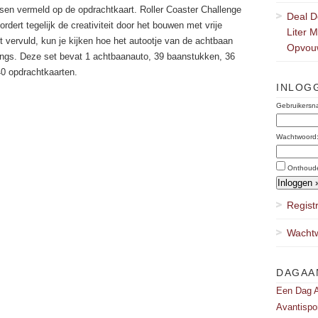
sen vermeld op de opdrachtkaart. Roller Coaster Challenge
Deal D
ert tegelijk de creativiteit door het bouwen met vrije
Liter 
 vervuld, kun je kijken hoe het autootje van de achtbaan
Opvou
ings. Deze set bevat 1 achtbaanauto, 39 baanstukken, 36
40 opdrachtkaarten.
INLOG
Gebruikersn
Wachtwoord
Onthoud
Regist
Wachtw
DAGAA
Een Dag A
Avantispo