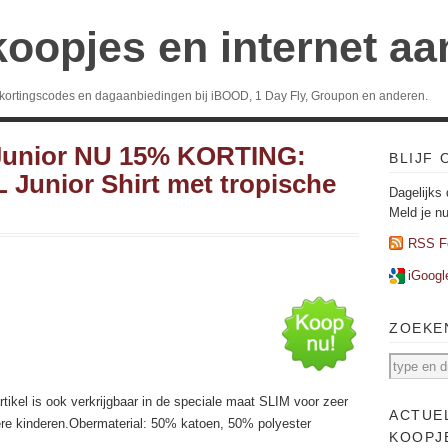
koopjes en internet a
 kortingscodes en dagaanbiedingen bij iBOOD, 1 Day Fly, Groupon en anderen.
 Junior NU 15% KORTING:
BLIJF
 Junior Shirt met tropische
Dagelijks 
Meld je n
RSS F
iGoogl
ZOEKE
rtikel is ook verkrijgbaar in de speciale maat SLIM voor zeer
ACTUE
re kinderen.Obermaterial: 50% katoen, 50% polyester
KOOPJ