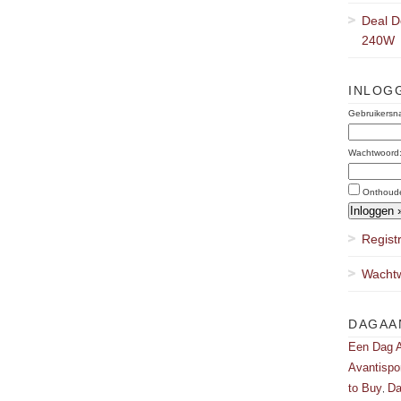
Deal D
240W
INLOG
Gebruikersn
Wachtwoord
Onthoud
Regist
Wachtw
DAGAA
Een Dag A
Avantispo
to Buy
Da
,