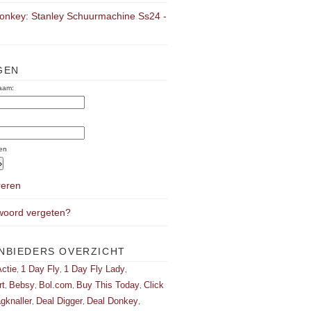
onkey: Stanley Schuurmachine Ss24 -
GEN
aam:
:
en
reren
oord vergeten?
NBIEDERS OVERZICHT
ctie
1 Day Fly
1 Day Fly Lady
,
,
,
rt
Bebsy
Bol.com
Buy This Today
Click
,
,
,
,
gknaller
Deal Digger
Deal Donkey
,
,
,