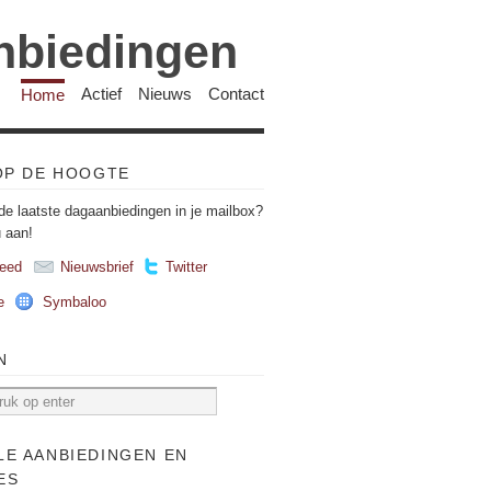
anbiedingen
Home
Actief
Nieuws
Contact
 OP DE HOOGTE
de laatste dagaanbiedingen in je mailbox?
u aan!
eed
Nieuwsbrief
Twitter
e
Symbaloo
N
LE AANBIEDINGEN EN
ES