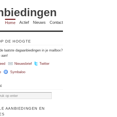
anbiedingen
Home
Actief
Nieuws
Contact
 OP DE HOOGTE
de laatste dagaanbiedingen in je mailbox?
u aan!
eed
Nieuwsbrief
Twitter
e
Symbaloo
N
LE AANBIEDINGEN EN
ES