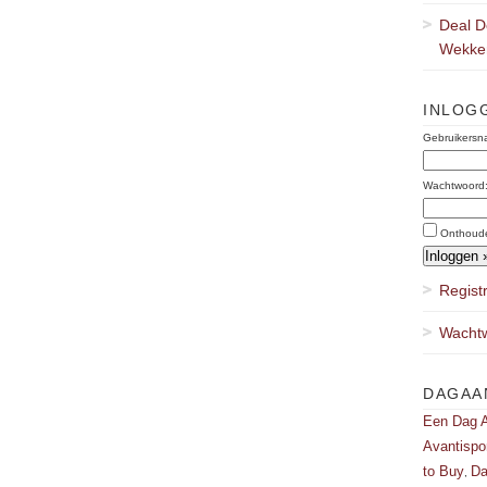
Deal D
Wekker
INLOG
Gebruikersn
Wachtwoord
Onthoud
Regist
Wachtw
DAGAA
Een Dag A
Avantispo
to Buy
Da
,