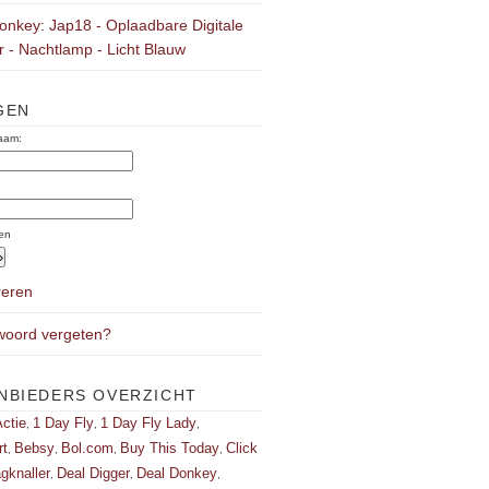
onkey: Jap18 - Oplaadbare Digitale
 - Nachtlamp - Licht Blauw
GEN
aam:
:
en
reren
oord vergeten?
NBIEDERS OVERZICHT
ctie
1 Day Fly
1 Day Fly Lady
,
,
,
rt
Bebsy
Bol.com
Buy This Today
Click
,
,
,
,
gknaller
Deal Digger
Deal Donkey
,
,
,