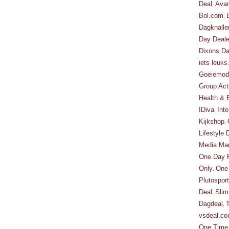
Deal
Avan
,
Bol.com
,
Dagknalle
Day Deale
Dixons Da
iets leuks
Goeiemode
Group Act
Health & 
IDiva
Inte
,
Kijkshop
,
Lifestyle 
Media Mar
One Day F
Only
One
,
Plutosport
Deal
Slim
,
Dagdeal
,
vsdeal.c
One Time 