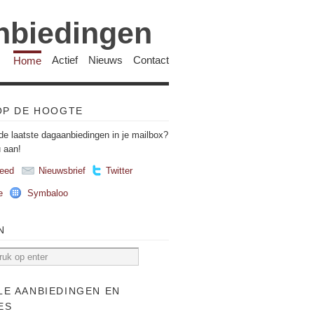
anbiedingen
Home
Actief
Nieuws
Contact
 OP DE HOOGTE
de laatste dagaanbiedingen in je mailbox?
u aan!
eed
Nieuwsbrief
Twitter
e
Symbaloo
N
LE AANBIEDINGEN EN
ES