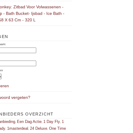
onkey: Zitbad Voor Volwassenen -
 - Bath Bucket- Ijsbad - Ice Bath -
58 X 63 Cm - 320 L
GEN
aam:
:
en
reren
oord vergeten?
NBIEDERS OVERZICHT
nbieding
Een Dag Actie
1 Day Fly
1
,
,
,
ady
1masterdeal
24 Deluxe
One Time
,
,
,