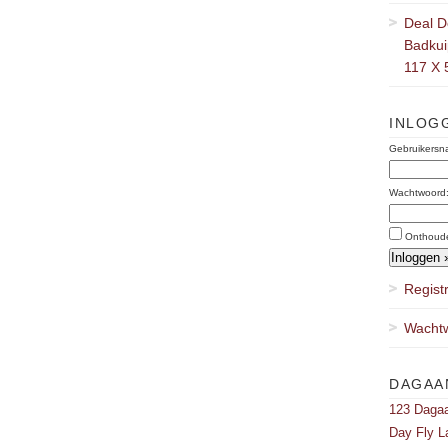
Deal D
Badkuip
117 X 
INLOG
Gebruikersn
Wachtwoord
Onthoud
Regist
Wachtw
DAGAA
123 Dagaa
Day Fly L