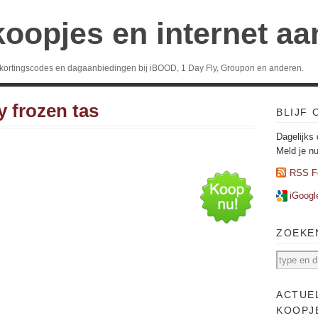
koopjes en internet a
 kortingscodes en dagaanbiedingen bij iBOOD, 1 Day Fly, Groupon en anderen.
y frozen tas
BLIJF
Dagelijks 
Meld je n
RSS F
iGoogl
ZOEKE
ACTUE
KOOPJ