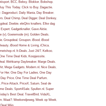
tisport
BCC
Bebsy
Blokker
Bobshop
,
,
,
,
,
Buy This Today
Click to Buy
Dagactie
,
,
,
r
Dagproduct
Daily Mania
Day Breaker
,
,
,
,
rs
Deal Chimp
Deal Digger
Deal Donkey
,
,
,
,
gdeal
Doebie
eleQtro knallers
Elke dag
,
,
,
Expert
Gadgetknaller
Gave Aktie
,
,
,
,
 (v)
Goeiemode (m)
Golden Deals
,
,
,
ie
Groupdeal
Groupon
iBood
iBood
,
,
,
,
Beauty
iBood Home & Living
iChica
,
,
,
rnetshop.nl
It-Deals
Just 24/7
Kelkoo
,
,
,
,
One Time Deal Kids
Koopjessite
,
,
Deal
Wehkamp Daybreaker
Marge Deals
,
,
,
kt
Mega Gadgets
Modern.nl
Nice Deals
,
,
,
,
or Her
One Day For Ladies
One Day
,
,
 Day Price
One Time Deal Parfum
,
,
Price Attack
PriceX
Saturn
Seal de
,
,
,
,
me Deals
Sport4Sale
Spullen.nl
Super
,
,
,
Today's Best Deal
TravelBird
VidaXL
,
,
,
om
Waat?
Weekendjeweg
Week op Week
,
,
,
,
Deal Wijn