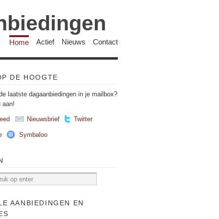
anbiedingen
Home
Actief
Nieuws
Contact
 OP DE HOOGTE
de laatste dagaanbiedingen in je mailbox?
u aan!
eed
Nieuwsbrief
Twitter
e
Symbaloo
N
LE AANBIEDINGEN EN
ES