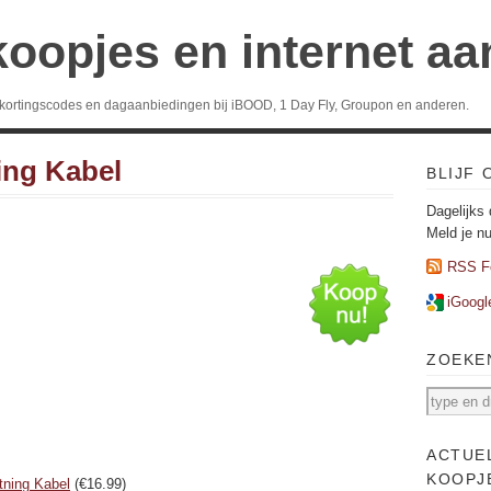
koopjes en internet a
 kortingscodes en dagaanbiedingen bij iBOOD, 1 Day Fly, Groupon en anderen.
ing Kabel
BLIJF
Dagelijks 
Meld je n
RSS F
iGoogl
ZOEKE
ACTUE
KOOPJ
tning Kabel
(€16.99)