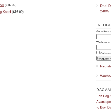
bel
(€16.99)
Deal D
240W
ng Kabel
(€16.99)
INLOG
Gebruikersn
Wachtwoord
Onthoud
Regist
Wachtw
DAGAA
Een Dag A
Avantispo
to Buy
Da
,