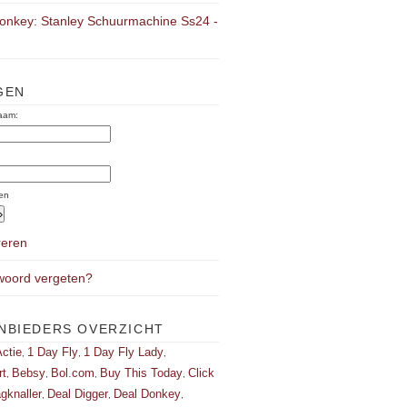
onkey: Stanley Schuurmachine Ss24 -
GEN
aam:
:
en
reren
oord vergeten?
NBIEDERS OVERZICHT
ctie
1 Day Fly
1 Day Fly Lady
,
,
,
rt
Bebsy
Bol.com
Buy This Today
Click
,
,
,
,
gknaller
Deal Digger
Deal Donkey
,
,
,