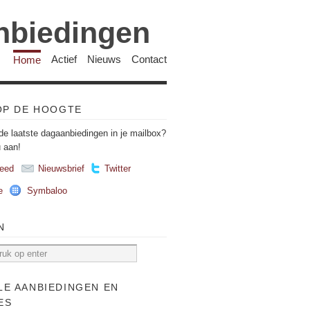
anbiedingen
Home
Actief
Nieuws
Contact
 OP DE HOOGTE
de laatste dagaanbiedingen in je mailbox?
u aan!
eed
Nieuwsbrief
Twitter
e
Symbaloo
N
LE AANBIEDINGEN EN
ES