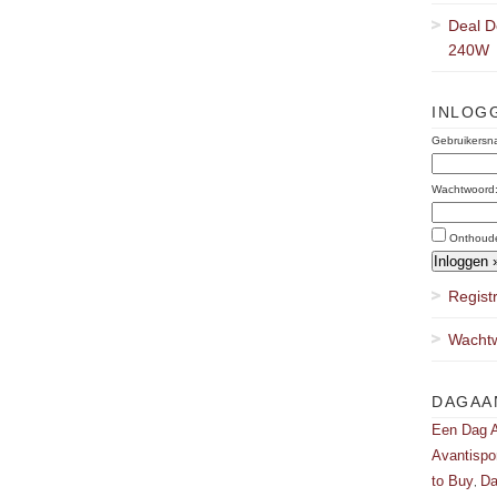
Deal D
240W
INLOG
Gebruikersn
Wachtwoord
Onthoud
Regist
Wachtw
DAGAA
Een Dag A
Avantispo
to Buy
Da
,