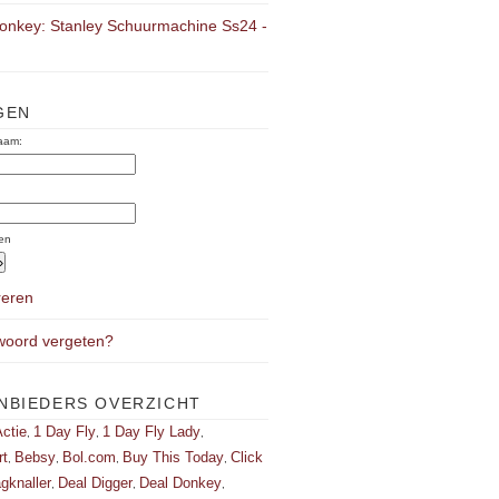
onkey: Stanley Schuurmachine Ss24 -
GEN
aam:
:
en
reren
oord vergeten?
NBIEDERS OVERZICHT
ctie
1 Day Fly
1 Day Fly Lady
,
,
,
rt
Bebsy
Bol.com
Buy This Today
Click
,
,
,
,
gknaller
Deal Digger
Deal Donkey
,
,
,