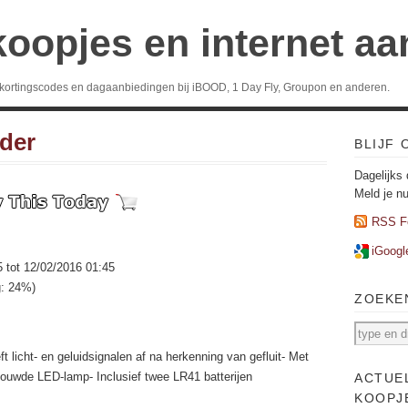
koopjes en internet a
 kortingscodes en dagaanbiedingen bij iBOOD, 1 Day Fly, Groupon en anderen.
nder
BLIJF
Dagelijks 
Meld je n
RSS F
iGoogl
5 tot 12/02/2016 01:45
g: 24%)
ZOEKE
ft licht- en geluidsignalen af na herkenning van gefluit- Met
ouwde LED-lamp- Inclusief twee LR41 batterijen
ACTUE
KOOPJ