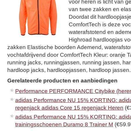
voor heren is licht van g
van twee zakken en elas
Doordat dit hardloopjasj
ComfortTech is deze voch
waterafstotend en ademe
Highroad hardloopjas v
zakken Elastische boorden Ademend, waterafsto
vochtafdrijvend door ComfortTech Kleur: oranje T
running jacks, runningjassen, running jassen, ha
hardloop jacks, hardloopjassen, hardloop jassen.
Gerelateerde producten en aanbiedingen
Performance PERFORMANCE Citybike (here
adidas Performance NU 15% KORTING: adid
regenjack adidas Core 15 regenjack Heren
(€
adidas Performance NU 15% KORTING: adid
trainingsschoenen Duramo 8 Trainer M
(€59.9