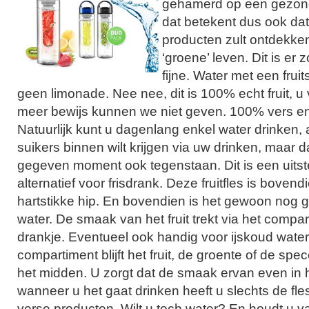
gehamerd op een gezonde
dat betekent dus ook da
producten zult ontdekken
‘groene’ leven. Dit is er 
fijne. Water met een fru
geen limonade. Nee nee, dit is 100% echt fruit, u v
meer bewijs kunnen we niet geven. 100% vers en 
Natuurlijk kunt u dagenlang enkel water drinken, 
suikers binnen wilt krijgen via uw drinken, maar 
gegeven moment ook tegenstaan. Dit is een uit
alternatief voor frisdrank. Deze fruitfles is bove
hartstikke hip. En bovendien is het gewoon nog 
water. De smaak van het fruit trekt via het compar
drankje. Eventueel ook handig voor ijskoud water
compartiment blijft het fruit, de groente of de spec
het midden. U zorgt dat de smaak ervan even in h
wanneer u het gaat drinken heeft u slechts de fl
verse producten. Wilt u toch water? En houdt u 