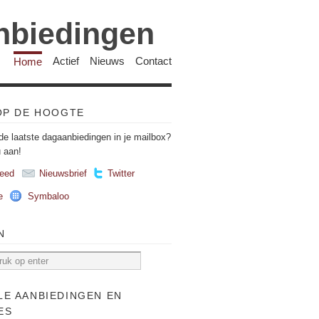
anbiedingen
Home
Actief
Nieuws
Contact
 OP DE HOOGTE
de laatste dagaanbiedingen in je mailbox?
u aan!
eed
Nieuwsbrief
Twitter
e
Symbaloo
N
LE AANBIEDINGEN EN
ES