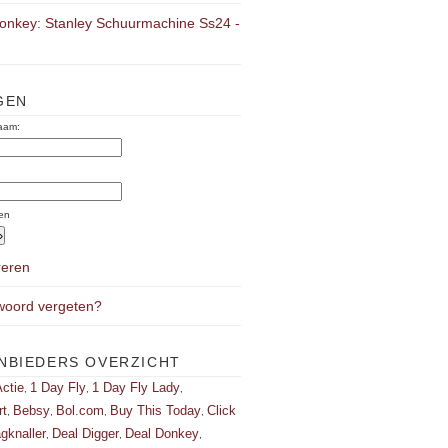
onkey: Stanley Schuurmachine Ss24 -
GEN
aam:
:
en
reren
oord vergeten?
NBIEDERS OVERZICHT
ctie
1 Day Fly
1 Day Fly Lady
,
,
,
rt
Bebsy
Bol.com
Buy This Today
Click
,
,
,
,
gknaller
Deal Digger
Deal Donkey
,
,
,