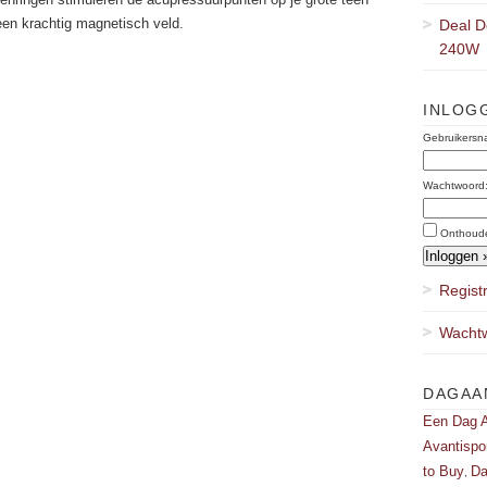
en krachtig magnetisch veld.
Deal D
240W
INLOG
Gebruikersn
Wachtwoord
Onthoud
Regist
Wachtw
DAGAA
Een Dag A
Avantispo
to Buy
Da
,