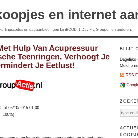
koopjes en internet a
 kortingscodes en dagaanbiedingen bij iBOOD, 1 Day Fly, Groupon en anderen.
Met Hulp Van Acupressuur
BLIJF
che Teenringen. Verhoogt Je
Dagelijks 
rmindert Je Eetlust!
Meld je n
RSS F
iGoogl
ZOEKE
0 tot 05/10/2015 01:00
g: 100%)
ACTUE
KOOPJ
enringen stimuleren de acupressuurpunten op je grote teen