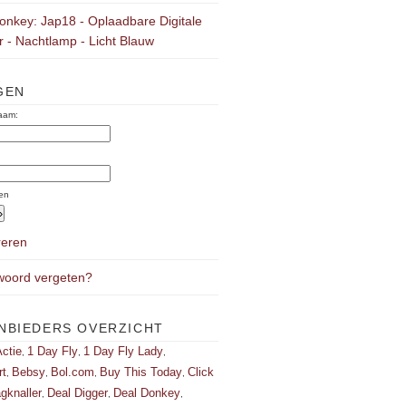
onkey: Jap18 - Oplaadbare Digitale
 - Nachtlamp - Licht Blauw
GEN
aam:
:
en
reren
oord vergeten?
NBIEDERS OVERZICHT
ctie
1 Day Fly
1 Day Fly Lady
,
,
,
rt
Bebsy
Bol.com
Buy This Today
Click
,
,
,
,
gknaller
Deal Digger
Deal Donkey
,
,
,