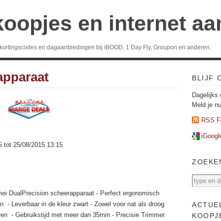
koopjes en internet a
 kortingscodes en dagaanbiedingen bij iBOOD, 1 Day Fly, Groupon en anderen.
apparaat
BLIJF
Dagelijks 
Meld je n
RSS F
iGoogl
5 tot 25/08/2015 13:15
ZOEKE
ei DualPrecision scheerapparaat - Perfect ergonomisch
n - Leverbaar in de kleur zwart - Zowel voor nat als droog
ACTUE
en - Gebruikstijd met meer dan 35min - Precisie Trimmer
KOOPJ