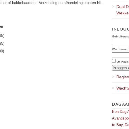
snor of bakkebaarden - Verzending en afhandelingskosten NL
Deal D
Wekker
en
INLOG
95)
Gebruikersn
95)
Wachtwoord
00)
Onthoud
Regist
Wachtw
DAGAA
Een Dag A
Avantispo
to Buy
Da
,