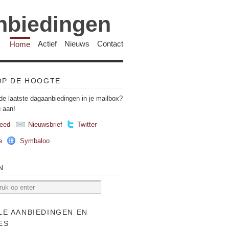
anbiedingen
Home
Actief
Nieuws
Contact
 OP DE HOOGTE
de laatste dagaanbiedingen in je mailbox?
u aan!
eed
Nieuwsbrief
Twitter
e
Symbaloo
N
LE AANBIEDINGEN EN
ES