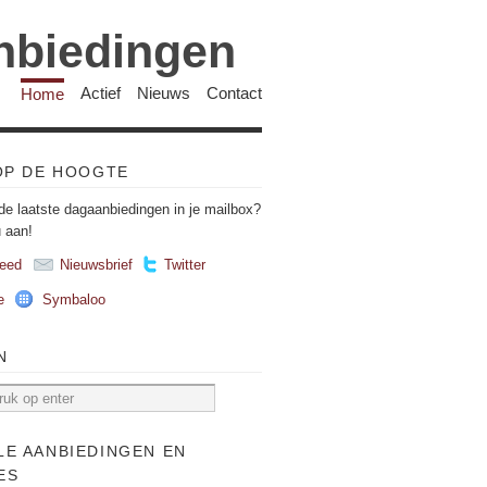
anbiedingen
Home
Actief
Nieuws
Contact
 OP DE HOOGTE
de laatste dagaanbiedingen in je mailbox?
u aan!
eed
Nieuwsbrief
Twitter
e
Symbaloo
N
LE AANBIEDINGEN EN
ES