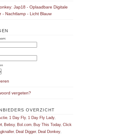
onkey: Jap18 - Oplaadbare Digitale
 - Nachtlamp - Licht Blauw
GEN
aam:
:
en
reren
oord vergeten?
NBIEDERS OVERZICHT
ctie
1 Day Fly
1 Day Fly Lady
,
,
,
rt
Bebsy
Bol.com
Buy This Today
Click
,
,
,
,
gknaller
Deal Digger
Deal Donkey
,
,
,