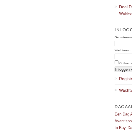
Deal D
Wekker
INLOG
Gebruikersn
Wachtwoord
Onthoud
Regist
Wachtw
DAGAA
Een Dag A
Avantispo
to Buy
Da
,