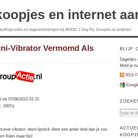
koopjes en internet a
 kortingscodes en dagaanbiedingen bij iBOOD, 1 Day Fly, Groupon en anderen.
Mini-Vibrator Vermomd Als
BLIJF
Dagelijks 
Meld je n
RSS F
iGoogl
5 tot 07/06/2015 01:15
ZOEKE
g: 100%)
ACTUE
cover vibrator: deze lipstick dient een ander doel dan je zou
KOOPJ
n! Klein maar fijn!