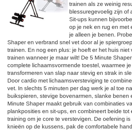
trainen als ze weinig res
blessuregevoelig zijn of a
Sit-ups kunnen bijvoorbe
op je nek en rug en met e
je alleen je benen. Prob
Shaper en verbrand snel vet door al je spiergroep
trainen. En nog een plus: je hoeft er het huis niet 
trainen wanneer je maar wilt! De 5 Minute Shaper 
complete lichaamsvormende toestel, waarmee je 
transformeren van slap naar stevig en strak in s
Door cardio met lichaamsversteviging te combine
vet. In slechts 5 minuten per dag werk je al toe n
buikspieren, stevige bovenarmen, slanke benen e
Minute Shaper maakt gebruik van combinaties v
plankposities en sit-ups, en combineert beide tot
training om je core te verstevigen. De oefening is
knieën op de kussens, pak de comfortabele handvat