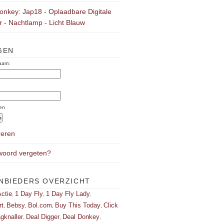
onkey: Jap18 - Oplaadbare Digitale
 - Nachtlamp - Licht Blauw
GEN
aam:
:
en
reren
oord vergeten?
NBIEDERS OVERZICHT
ctie
1 Day Fly
1 Day Fly Lady
,
,
,
rt
Bebsy
Bol.com
Buy This Today
Click
,
,
,
,
gknaller
Deal Digger
Deal Donkey
,
,
,