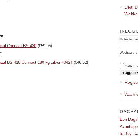
Deal D
Wekker
INLOG
en
Gebruikersn
aal Connect BS 430
(€59.95)
Wachtwoord
0)
al BS 410 Connect 180 kg zilver 40424
(€46.52)
Onthoud
Regist
Wachtw
DAGAA
Een Dag A
Avantispo
to Buy
Da
,