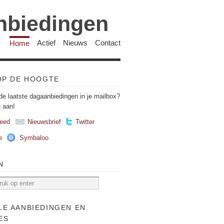
anbiedingen
Home
Actief
Nieuws
Contact
 OP DE HOOGTE
de laatste dagaanbiedingen in je mailbox?
u aan!
eed
Nieuwsbrief
Twitter
e
Symbaloo
N
LE AANBIEDINGEN EN
ES