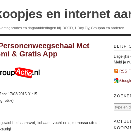
koopjes en internet a
 kortingscodes en dagaanbiedingen bij iBOOD, 1 Day Fly, Groupon en anderen.
Personenweegschaal Met
BLIJF
mi & Gratis App
Dagelijks 
Meld je n
RSS F
iGoogl
5 tot 17/03/2015 01:15
ZOEKE
ng: 56%)
ACTUE
gewicht lichaamsvet, lichaamsvocht en spiermassa uiterst
KOOPJ
keurig!