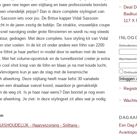
k geen nee tegen een stijltang en twee professionele borstels
Deal D
een vriendelijk prijsje? Dan is deze complete stylingset van
Badkuip
 Sassoon iets voor jou. De Britse kapper Vidal Sassoon
117 X 
ht in de jaren zestig de boblijn. De strakke, vrouwelijke coupe
snel navolging onder grote filmsterren en wordt nu nog steeds
INLOG
tour, gedragen. Met deze complete, luxe styling kit van Vidal
n ster voelen. In de kit zit onder andere een föhn van 2200
Gebruikersn
e föhnt je haar perfect in model door te werken met de twee
. Met het volume-opzetstuk en de tunnelborstel creëer je extra
Wachtwoord
de cool shot knop van de föhn en blaas je na met koude lucht,
. Vervolgens kun je aan de slag met de keramische
Onthoud
 afwerking. Deze stijltang heeft maar liefst 30 variabele
n een draaibaar swivel koord, waardoor je gemakkelijk
Regist
n de weg zit. Is je haar naar wens? Dan borstel je nog even
afwerking. Je ziet: in deze stylingset zit alles wat je nodig
Wachtw
en
DAGAA
SHOUDELIJK - Haarverzorging - Stijltang -
Een Dag A
Avantispo