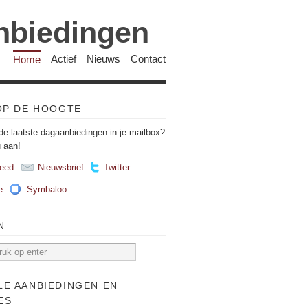
anbiedingen
Home
Actief
Nieuws
Contact
 OP DE HOOGTE
de laatste dagaanbiedingen in je mailbox?
u aan!
eed
Nieuwsbrief
Twitter
e
Symbaloo
N
LE AANBIEDINGEN EN
ES