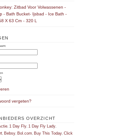
onkey: Zitbad Voor Volwassenen -
 - Bath Bucket- Ijsbad - Ice Bath -
58 X 63 Cm - 320 L
GEN
aam:
:
en
reren
oord vergeten?
NBIEDERS OVERZICHT
ctie
1 Day Fly
1 Day Fly Lady
,
,
,
rt
Bebsy
Bol.com
Buy This Today
Click
,
,
,
,