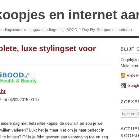
koopjes en internet a
 kortingscodes en dagaanbiedingen bij iBOOD, 1 Day Fly, Groupon en anderen.
ete, luxe stylingset voor
BLIJF
Dagelijks 
Meld je n
RSS F
iGoogl
cht
7 tot 04/02/2015 00:17
ZOEKE
j iedere dag met hetzelfde kapsel de deur uit en zou je wel
ACTUE
willen variëren? Lukt het je maar niet om je haar perfect in
KOOPJ
 te krijgen? Of is je föhn gewoon aan vervanging toe en zeg