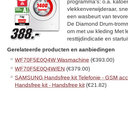
programma's: o.a. katoen
vlekkenverwijderaar, sne
een wasbeurt van tevoren 
De Diamond Drum-tromme
om met uw kleding Met l
resttijdindicatie en startui
Gerelateerde producten en aanbiedingen
WF70F5E0Q4W Wasmachine
(€393.00)
WF70F5E0Q4W/EN
(€379.00)
SAMSUNG Handsfree kit Telefonie - GSM acce
Handsfree kit - Handsfree kit
(€21.82)