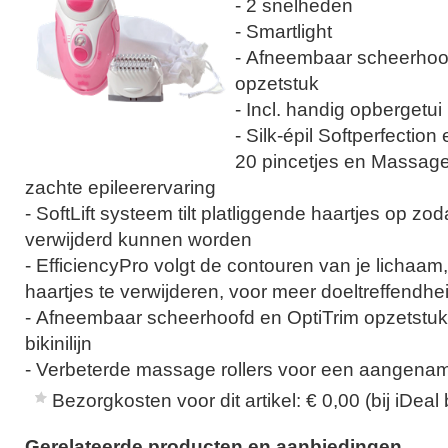
- 2 snelheden
- Smartlight
- Afneembaar scheerhoof
opzetstuk
- Incl. handig opbergetui
- Silk-épil Softperfectio
20 pincetjes en Massage
zachte epileerervaring
- SoftLift systeem tilt platliggende haartjes op zo
verwijderd kunnen worden
- EfficiencyPro volgt de contouren van je lichaam
haartjes te verwijderen, voor meer doeltreffendhe
- Afneembaar scheerhoofd en OptiTrim opzetstuk
bikinilijn
- Verbeterde massage rollers voor een aangename
Bezorgkosten voor dit artikel: € 0,00 (bij iDeal 
Gerelateerde producten en aanbiedingen