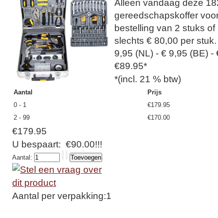
Alleen vandaag deze 18
gereedschapskoffer voor
bestelling van 2 stuks of
slechts € 80,00 per stuk
9,95 (NL) - € 9,95 (BE) -
€89.95*
*(incl. 21 % btw)
Aantal
Prijs
0 - 1
€179.95
2 - 99
€170.00
€179.95
U bespaart:
€90.00!!!
Aantal:
Aantal per verpakking:1