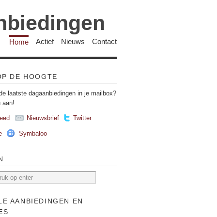
anbiedingen
Home
Actief
Nieuws
Contact
 OP DE HOOGTE
de laatste dagaanbiedingen in je mailbox?
u aan!
eed
Nieuwsbrief
Twitter
e
Symbaloo
N
LE AANBIEDINGEN EN
ES