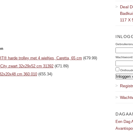
Deal D
Badkuip
117 X 
INLOG
Gebruikersn
en
Wachtwoord
 harde trolley met 4 wieltjes, Caretta, 65 cm
(€79.99)
 City zwart 32x29x52 cm 31392
(€71.89)
Onthoud
 32x20x48 cm 360.010
(€55.34)
Regist
Wachtw
DAGAA
Een Dag A
Avantispo