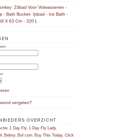
onkey: Zitbad Voor Volwassenen -
 - Bath Bucket- Ijsbad - Ice Bath -
58 X 63 Cm - 320 L
GEN
aam:
:
en
reren
oord vergeten?
NBIEDERS OVERZICHT
ctie
1 Day Fly
1 Day Fly Lady
,
,
,
rt
Bebsy
Bol.com
Buy This Today
Click
,
,
,
,