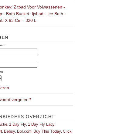
onkey: Zitbad Voor Volwassenen -
 - Bath Bucket- Ijsbad - Ice Bath -
58 X 63 Cm - 320 L
GEN
aam:
:
en
reren
oord vergeten?
NBIEDERS OVERZICHT
ctie
1 Day Fly
1 Day Fly Lady
,
,
,
rt
Bebsy
Bol.com
Buy This Today
Click
,
,
,
,