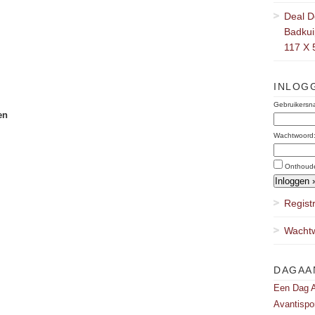
Deal D
Badkuip
117 X 
INLOG
Gebruikersn
en
Wachtwoord
Onthoud
Regist
Wachtw
DAGAA
Een Dag A
Avantispo