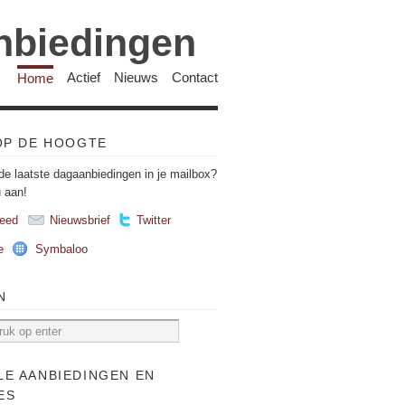
anbiedingen
Home
Actief
Nieuws
Contact
 OP DE HOOGTE
de laatste dagaanbiedingen in je mailbox?
u aan!
eed
Nieuwsbrief
Twitter
e
Symbaloo
N
LE AANBIEDINGEN EN
ES