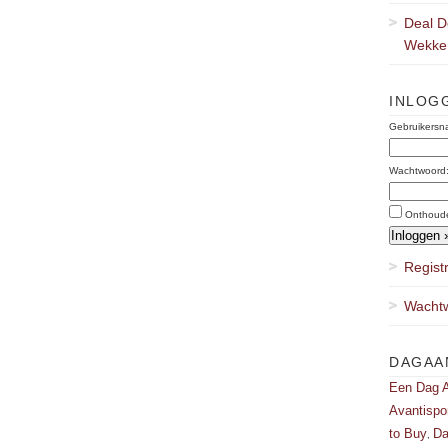
Deal D
Wekker
INLOG
Gebruikersn
Wachtwoord
Onthoud
Regist
Wachtw
DAGAA
Een Dag A
Avantispo
to Buy
Da
,