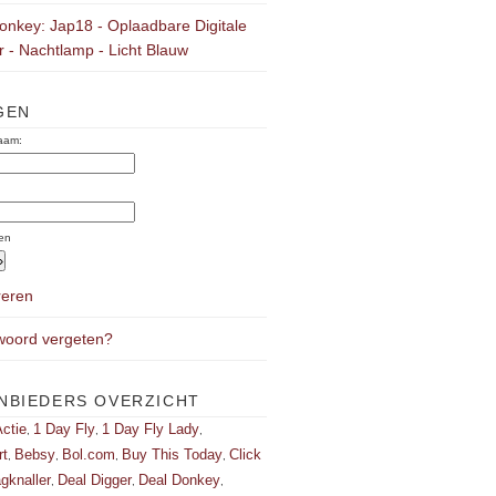
onkey: Jap18 - Oplaadbare Digitale
 - Nachtlamp - Licht Blauw
GEN
aam:
:
en
reren
oord vergeten?
NBIEDERS OVERZICHT
ctie
1 Day Fly
1 Day Fly Lady
,
,
,
rt
Bebsy
Bol.com
Buy This Today
Click
,
,
,
,
gknaller
Deal Digger
Deal Donkey
,
,
,