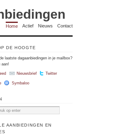
anbiedingen
Home
Actief
Nieuws
Contact
 OP DE HOOGTE
de laatste dagaanbiedingen in je mailbox?
u aan!
eed
Nieuwsbrief
Twitter
e
Symbaloo
N
LE AANBIEDINGEN EN
ES