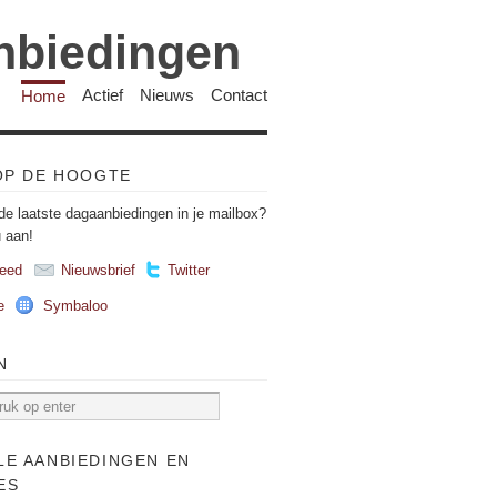
anbiedingen
Home
Actief
Nieuws
Contact
 OP DE HOOGTE
de laatste dagaanbiedingen in je mailbox?
u aan!
eed
Nieuwsbrief
Twitter
e
Symbaloo
N
LE AANBIEDINGEN EN
ES