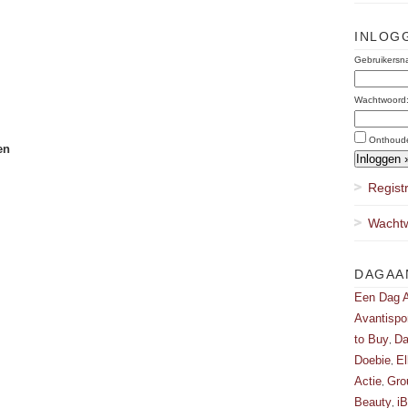
INLOG
Gebruikersn
Wachtwoord
Onthoud
en
Regist
Wachtw
DAGAA
Een Dag A
Avantispo
to Buy
Da
,
Doebie
El
,
Actie
Gro
,
Beauty
i
,