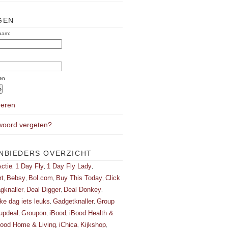
GEN
aam:
:
en
reren
oord vergeten?
NBIEDERS OVERZICHT
ctie
1 Day Fly
1 Day Fly Lady
,
,
,
rt
Bebsy
Bol.com
Buy This Today
Click
,
,
,
,
gknaller
Deal Digger
Deal Donkey
,
,
,
ke dag iets leuks
Gadgetknaller
Group
,
,
updeal
Groupon
iBood
iBood Health &
,
,
,
Bood Home & Living
iChica
Kijkshop
,
,
,