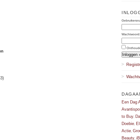
INLOG
Gebruikersn
Wachtwoord
Onthoud
en
Regist
Wachtw
3)
DAGAA
Een Dag A
Avantispo
to Buy
Da
,
Doebie
El
,
Actie
Gro
,
Beauty
i
,