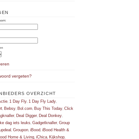
GEN
aam:
:
en
reren
oord vergeten?
NBIEDERS OVERZICHT
ctie
1 Day Fly
1 Day Fly Lady
,
,
,
rt
Bebsy
Bol.com
Buy This Today
Click
,
,
,
,
gknaller
Deal Digger
Deal Donkey
,
,
,
ke dag iets leuks
Gadgetknaller
Group
,
,
updeal
Groupon
iBood
iBood Health &
,
,
,
Bood Home & Living
iChica
Kijkshop
,
,
,