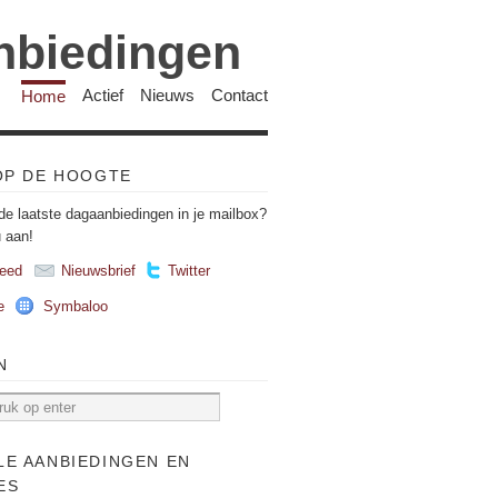
anbiedingen
Home
Actief
Nieuws
Contact
 OP DE HOOGTE
de laatste dagaanbiedingen in je mailbox?
u aan!
eed
Nieuwsbrief
Twitter
e
Symbaloo
N
LE AANBIEDINGEN EN
ES