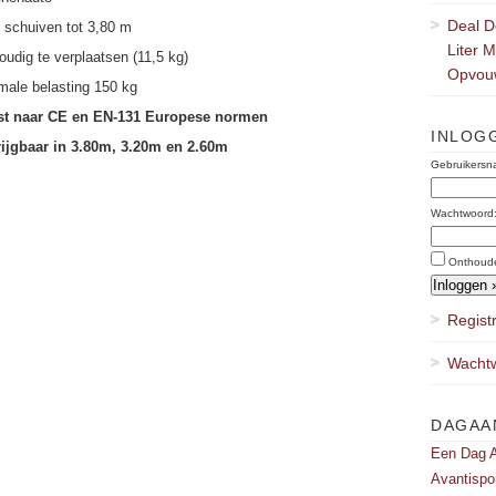
Deal D
e schuiven tot 3,80 m
Liter 
udig te verplaatsen (11,5 kg)
Opvou
ale belasting 150 kg
st naar CE en EN-131 Europese normen
INLOG
rijgbaar in 3.80m, 3.20m en 2.60m
Gebruikersn
Wachtwoord
Onthoud
Regist
Wachtw
DAGAA
Een Dag A
Avantispo