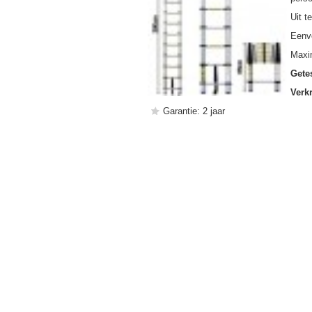
Uit t
Eenvo
Maxim
Gete
Verk
Garantie: 2 jaar