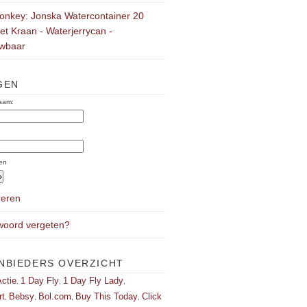
onkey: Jonska Watercontainer 20
Met Kraan - Waterjerrycan -
wbaar
GEN
aam:
:
en
reren
oord vergeten?
NBIEDERS OVERZICHT
ctie
1 Day Fly
1 Day Fly Lady
,
,
,
rt
Bebsy
Bol.com
Buy This Today
Click
,
,
,
,