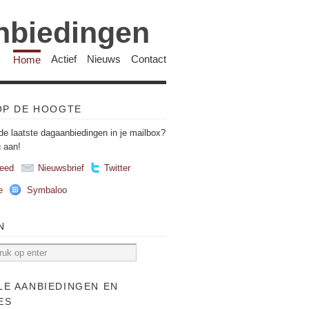
anbiedingen
Home
Actief
Nieuws
Contact
 OP DE HOOGTE
de laatste dagaanbiedingen in je mailbox?
u aan!
eed
Nieuwsbrief
Twitter
e
Symbaloo
N
LE AANBIEDINGEN EN
ES