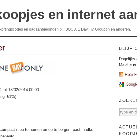
koopjes en internet a
 kortingscodes en dagaanbiedingen bij iBOOD, 1 Day Fly, Groupon en anderen.
er
BLIJF
Dagelijks 
Meld je n
RSS F
iGoogl
0 tot 18/02/2014 00:00
ting: 61%)
ZOEKE
ACTUE
compact mee te nemen en op te bergen, past in elke
KOOPJ
onenauto