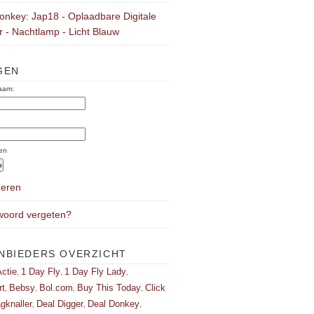
onkey: Jap18 - Oplaadbare Digitale
 - Nachtlamp - Licht Blauw
GEN
aam:
:
en
reren
oord vergeten?
NBIEDERS OVERZICHT
ctie
1 Day Fly
1 Day Fly Lady
,
,
,
rt
Bebsy
Bol.com
Buy This Today
Click
,
,
,
,
gknaller
Deal Digger
Deal Donkey
,
,
,