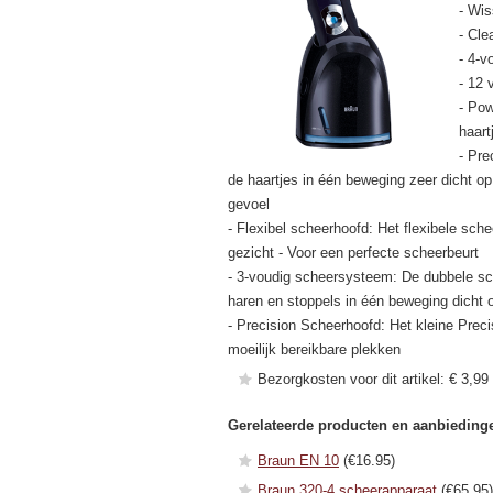
- Wis
- Cle
- 4-
- 12 
- Pow
haart
- Pre
de haartjes in één beweging zeer dicht o
gevoel
- Flexibel scheerhoofd: Het flexibele sc
gezicht - Voor een perfecte scheerbeurt
- 3-voudig scheersysteem: De dubbele sc
haren en stoppels in één beweging dicht o
- Precision Scheerhoofd: Het kleine Preci
moeilijk bereikbare plekken
Bezorgkosten voor dit artikel: € 3,99 (
Gerelateerde producten en aanbieding
Braun EN 10
(€16.95)
Braun 320-4 scheerapparaat
(€65.95)