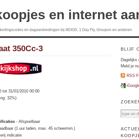
koopjes en internet a
 kortingscodes en dagaanbiedingen bij iBOOD, 1 Day Fly, Groupon en anderen.
aat 350Cc-3
BLIJF
Dagelijks 
Meld je n
RSS F
iGoogl
0 tot 31/01/2010 00:00
ting: 32%)
ZOEKE
ficaties
- Afspoelbaar
aadbaar (1 uur laden, max. 45 scheermin.)
ACTUE
erij indicatie
KOOPJ