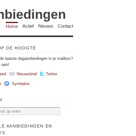
anbiedingen
Home
Actief
Nieuws
Contact
 OP DE HOOGTE
de laatste dagaanbiedingen in je mailbox?
u aan!
eed
Nieuwsbrief
Twitter
e
Symbaloo
N
LE AANBIEDINGEN EN
ES