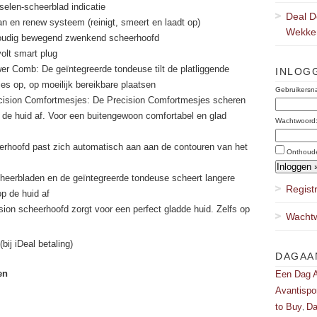
selen-scheerblad indicatie
Deal D
an en renew systeem (reinigt, smeert en laadt op)
Wekker
voudig bewegend zwenkend scheerhoofd
volt smart plug
er Comb: De geïntegreerde tondeuse tilt de platliggende
INLOG
jes op, op moeilijk bereikbare plaatsen
Gebruikersn
cision Comfortmesjes: De Precision Comfortmesjes scheren
p de huid af. Voor een buitengewoon comfortabel en glad
Wachtwoord
heerhoofd past zich automatisch aan aan de contouren van het
Onthoud
heerbladen en de geïntegreerde tondeuse scheert langere
Regist
p de huid af
sion scheerhoofd zorgt voor een perfect gladde huid. Zelfs op
Wachtw
bij iDeal betaling)
DAGAA
en
Een Dag A
Avantispo
to Buy
Da
,