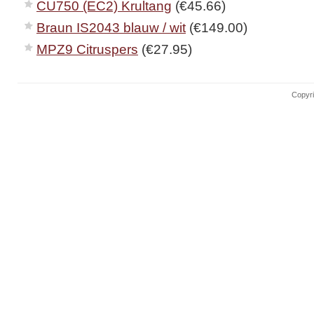
CU750 (EC2) Krultang
(€45.66)
Braun IS2043 blauw / wit
(€149.00)
MPZ9 Citruspers
(€27.95)
Copyri