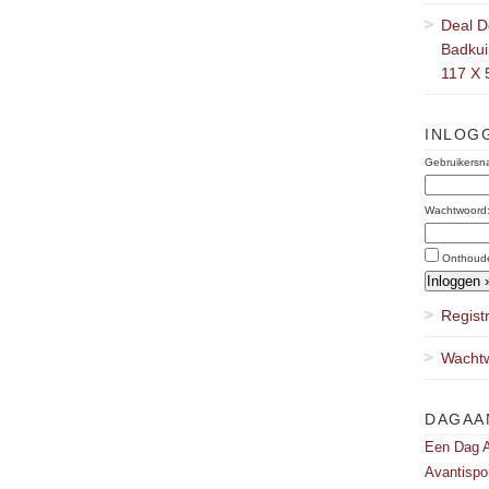
Deal D
Badkuip
117 X 
INLOG
Gebruikersn
Wachtwoord
Onthoud
Regist
Wachtw
DAGAA
Een Dag A
Avantispo