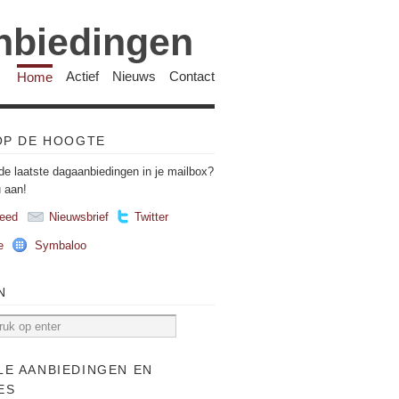
anbiedingen
Home
Actief
Nieuws
Contact
 OP DE HOOGTE
de laatste dagaanbiedingen in je mailbox?
u aan!
eed
Nieuwsbrief
Twitter
e
Symbaloo
N
LE AANBIEDINGEN EN
ES