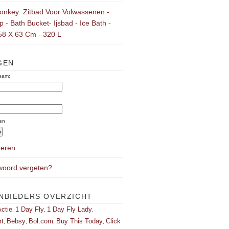
onkey: Zitbad Voor Volwassenen -
 - Bath Bucket- Ijsbad - Ice Bath -
58 X 63 Cm - 320 L
GEN
aam:
:
en
reren
oord vergeten?
NBIEDERS OVERZICHT
ctie
1 Day Fly
1 Day Fly Lady
,
,
,
rt
Bebsy
Bol.com
Buy This Today
Click
,
,
,
,