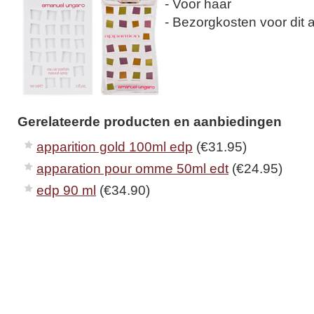
- Voor haar
- Bezorgkosten voor dit ar
Gerelateerde producten en aanbiedingen
apparition gold 100ml edp
(€31.95)
apparation pour omme 50ml edt
(€24.95)
edp 90 ml
(€34.90)