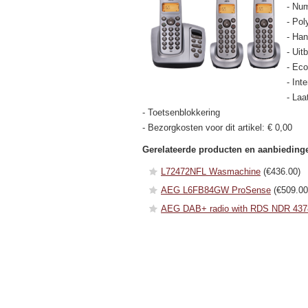
- Nu
- Pol
- Han
- Uit
- Ec
- Int
- Laa
- Toetsenblokkering
- Bezorgkosten voor dit artikel: € 0,00
Gerelateerde producten en aanbieding
L72472NFL Wasmachine
(€436.00)
AEG L6FB84GW ProSense
(€509.00
AEG DAB+ radio with RDS NDR 437