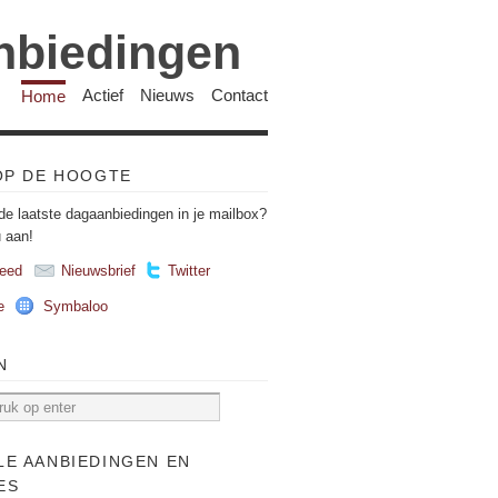
anbiedingen
Home
Actief
Nieuws
Contact
 OP DE HOOGTE
de laatste dagaanbiedingen in je mailbox?
u aan!
eed
Nieuwsbrief
Twitter
e
Symbaloo
N
LE AANBIEDINGEN EN
ES