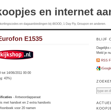
koopjes en internet a
 kortingscodes en dagaanbiedingen bij iBOOD, 1 Day Fly, Groupon en anderen.
Eurofon E1535
BLIJF
Dagelijks 
Meld je n
RSS F
iGoogl
0 tot 14/06/2011 00:00
ng: 43%)
ZOEKE
ficaties
- Antwoordapparaat
is met handset en 2 extra handsets
ACTUE
lefoonboek voor 20 namen
KOOPJ