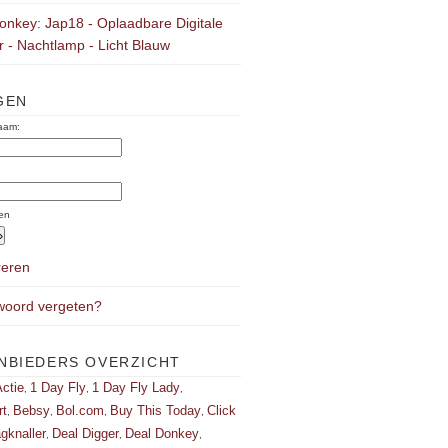
onkey: Jap18 - Oplaadbare Digitale
 - Nachtlamp - Licht Blauw
GEN
aam:
:
en
reren
oord vergeten?
NBIEDERS OVERZICHT
ctie
1 Day Fly
1 Day Fly Lady
,
,
,
rt
Bebsy
Bol.com
Buy This Today
Click
,
,
,
,
gknaller
Deal Digger
Deal Donkey
,
,
,