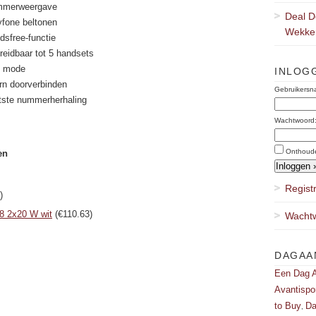
mmerweergave
Deal D
yfone beltonen
Wekker
dsfree-functie
breidbaar tot 5 handsets
o mode
INLOG
ern doorverbinden
Gebruikersn
tste nummerherhaling
Wachtwoord
Onthoud
en
Regist
)
8 2x20 W wit
(€110.63)
Wachtw
DAGAA
Een Dag A
Avantispo
to Buy
Da
,