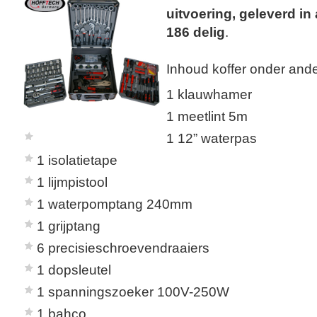
uitvoering, geleverd in 
186 delig
.
Inhoud koffer onder ande
1 klauwhamer
1 meetlint 5m
1 12” waterpas
1 isolatietape
1 lijmpistool
1 waterpomptang 240mm
1 grijptang
6 precisieschroevendraaiers
1 dopsleutel
1 spanningszoeker 100V-250W
1 bahco