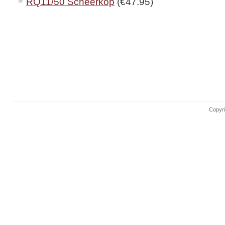
RQ11/50 Scheerkop
(€47.95)
Copyri