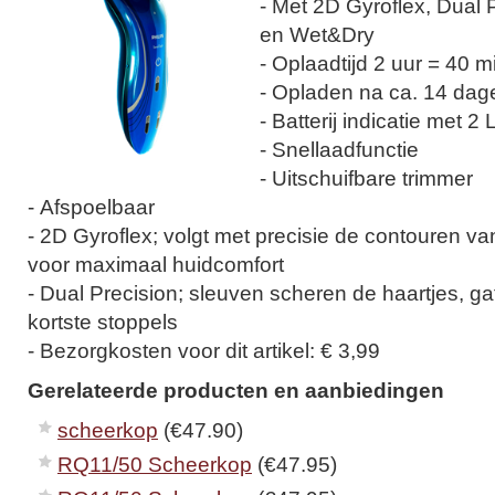
- Met 2D Gyroflex, Dual 
en Wet&Dry
- Oplaadtijd 2 uur = 40 
- Opladen na ca. 14 dag
- Batterij indicatie met 2
- Snellaadfunctie
- Uitschuifbare trimmer
- Afspoelbaar
- 2D Gyroflex; volgt met precisie de contouren va
voor maximaal huidcomfort
- Dual Precision; sleuven scheren de haartjes, g
kortste stoppels
- Bezorgkosten voor dit artikel: € 3,99
Gerelateerde producten en aanbiedingen
scheerkop
(€47.90)
RQ11/50 Scheerkop
(€47.95)