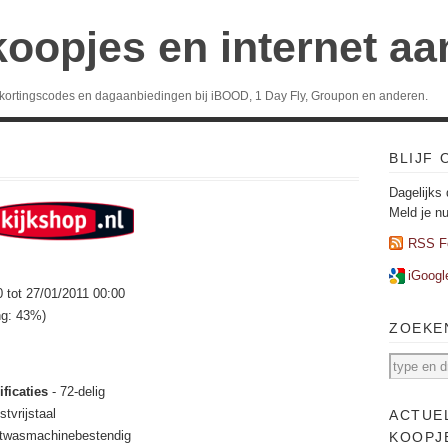
koopjes en internet a
 kortingscodes en dagaanbiedingen bij iBOOD, 1 Day Fly, Groupon en anderen.
BLIJF
Dagelijks 
Meld je n
RSS F
iGoogl
0 tot 27/01/2011 00:00
ng: 43%)
ZOEKE
ficaties
- 72-delig
stvrijstaal
ACTUE
atwasmachinebestendig
KOOPJ