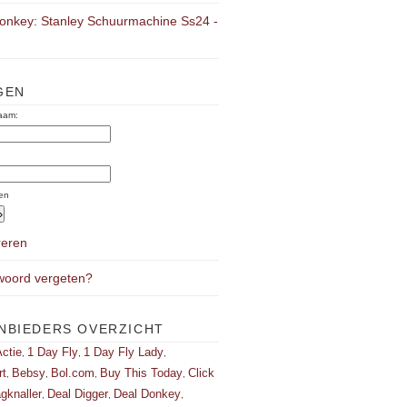
onkey: Stanley Schuurmachine Ss24 -
GEN
aam:
:
en
reren
oord vergeten?
NBIEDERS OVERZICHT
ctie
1 Day Fly
1 Day Fly Lady
,
,
,
rt
Bebsy
Bol.com
Buy This Today
Click
,
,
,
,
gknaller
Deal Digger
Deal Donkey
,
,
,