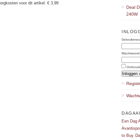
orgkosten voor dit artikel: € 3,99
Deal D
240W
INLOG
Gebruikersn
Wachtwoord
Onthoud
Regist
Wachtw
DAGAA
Een Dag A
Avantispo
to Buy
Da
,