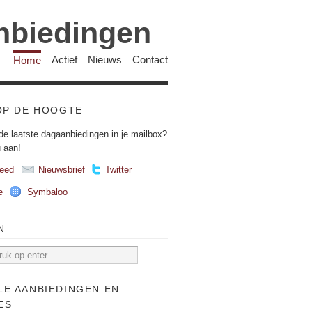
anbiedingen
Home
Actief
Nieuws
Contact
 OP DE HOOGTE
de laatste dagaanbiedingen in je mailbox?
u aan!
eed
Nieuwsbrief
Twitter
e
Symbaloo
N
LE AANBIEDINGEN EN
ES