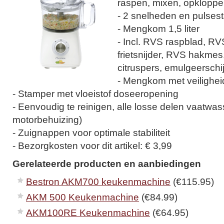
raspen, mixen, opklopp
- 2 snelheden en pulses
- Mengkom 1,5 liter
- Incl. RVS raspblad, RV
frietsnijder, RVS hakme
citruspers, emulgeerschij
- Mengkom met veilighei
- Stamper met vloeistof doseeropening
- Eenvoudig te reinigen, alle losse delen vaatwas
motorbehuizing)
- Zuignappen voor optimale stabiliteit
- Bezorgkosten voor dit artikel: € 3,99
Gerelateerde producten en aanbiedingen
Bestron AKM700 keukenmachine
(€115.95)
AKM 500 Keukenmachine
(€84.99)
AKM100RE Keukenmachine
(€64.95)