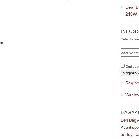
Deal D
240W
INLOG
Gebruikersn
en
Wachtwoord
Onthoud
Regist
Wachtw
DAGAA
Een Dag A
Avantispo
to Buy
Da
,