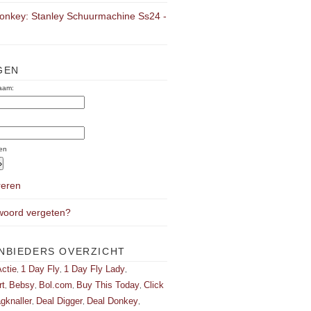
onkey: Stanley Schuurmachine Ss24 -
GEN
aam:
:
en
reren
oord vergeten?
NBIEDERS OVERZICHT
ctie
1 Day Fly
1 Day Fly Lady
,
,
,
rt
Bebsy
Bol.com
Buy This Today
Click
,
,
,
,
gknaller
Deal Digger
Deal Donkey
,
,
,