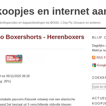
koopjes en internet a
 kortingscodes en dagaanbiedingen bij iBOOD, 1 Day Fly, Groupon en anderen.
o Boxershorts - Herenboxers
BLIJF
Dagelijks 
Meld je n
RSS F
iGoogl
8 tot 05/11/2025 09:28
ZOEKE
ng: 26%)
ACTUE
ortabele pasvorm,Klassiek ontwerp met een elastische
KOOPJ
eband,Set bestaat uit 5 verschillende stijlvolle kleuren