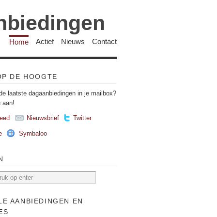
anbiedingen
Home
Actief
Nieuws
Contact
 OP DE HOOGTE
de laatste dagaanbiedingen in je mailbox?
u aan!
eed
Nieuwsbrief
Twitter
e
Symbaloo
N
LE AANBIEDINGEN EN
ES