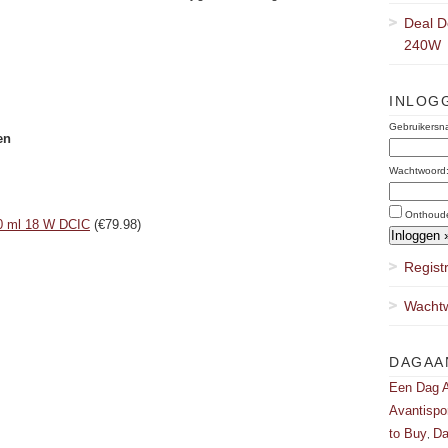
Deal D
240W
INLOG
Gebruikersn
en
Wachtwoord
Onthoud
0 ml 18 W DCIC
(€79.98)
Regist
Wachtw
DAGAA
Een Dag A
Avantispo
to Buy
Da
,