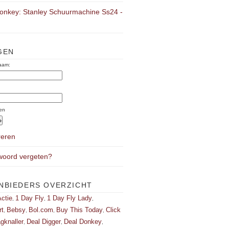
onkey: Stanley Schuurmachine Ss24 -
GEN
aam:
:
en
reren
oord vergeten?
NBIEDERS OVERZICHT
ctie
1 Day Fly
1 Day Fly Lady
,
,
,
rt
Bebsy
Bol.com
Buy This Today
Click
,
,
,
,
gknaller
Deal Digger
Deal Donkey
,
,
,