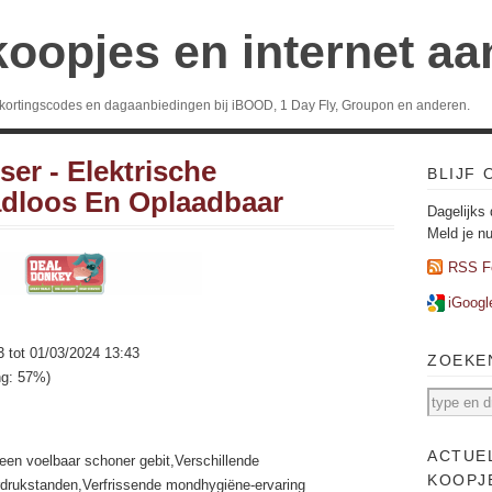
koopjes en internet a
 kortingscodes en dagaanbiedingen bij iBOOD, 1 Day Fly, Groupon en anderen.
ser - Elektrische
BLIJF
dloos En Oplaadbaar
Dagelijks 
Meld je n
RSS F
iGoogl
3 tot 01/03/2024 13:43
ZOEKE
ng: 57%)
ACTUE
een voelbaar schoner gebit,Verschillende
KOOPJ
drukstanden,Verfrissende mondhygiëne-ervaring