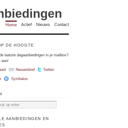
anbiedingen
Home
Actief
Nieuws
Contact
 OP DE HOOGTE
de laatste dagaanbiedingen in je mailbox?
u aan!
eed
Nieuwsbrief
Twitter
e
Symbaloo
N
LE AANBIEDINGEN EN
ES