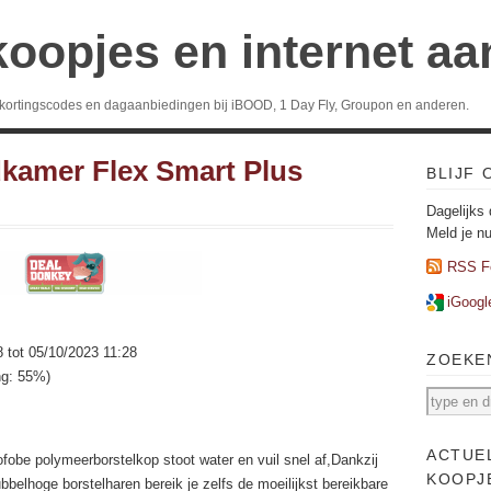
koopjes en internet a
 kortingscodes en dagaanbiedingen bij iBOOD, 1 Day Fly, Groupon en anderen.
kamer Flex Smart Plus
BLIJF
Dagelijks 
Meld je n
RSS F
iGoogl
8 tot 05/10/2023 11:28
ZOEKE
ng: 55%)
ACTUE
fobe polymeerborstelkop stoot water en vuil snel af,Dankzij
KOOPJ
bbelhoge borstelharen bereik je zelfs de moeilijkst bereikbare