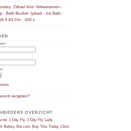
onkey: Zitbad Voor Volwassenen -
 - Bath Bucket- Ijsbad - Ice Bath -
58 X 63 Cm - 320 L
GEN
aam:
:
en
reren
oord vergeten?
NBIEDERS OVERZICHT
ctie
1 Day Fly
1 Day Fly Lady
,
,
,
rt
Bebsy
Bol.com
Buy This Today
Click
,
,
,
,