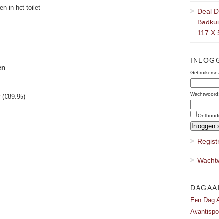
en in het toilet
Deal D
Badkuip
117 X 
INLOG
en
Gebruikersn
Wachtwoord
r
(€89.95)
Onthoud
Regist
Wachtw
DAGAA
Een Dag A
Avantispo