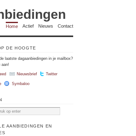
anbiedingen
Home
Actief
Nieuws
Contact
 OP DE HOOGTE
de laatste dagaanbiedingen in je mailbox?
u aan!
eed
Nieuwsbrief
Twitter
e
Symbaloo
N
LE AANBIEDINGEN EN
ES