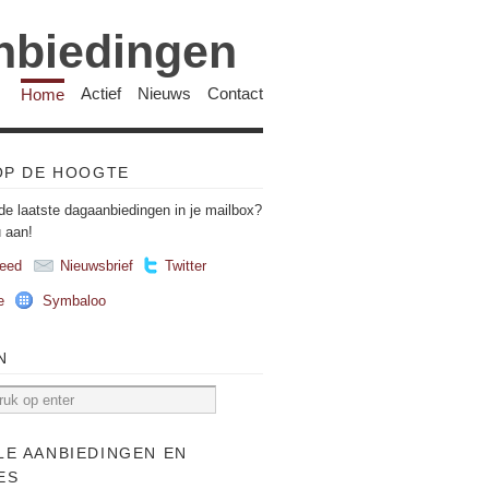
anbiedingen
Home
Actief
Nieuws
Contact
 OP DE HOOGTE
de laatste dagaanbiedingen in je mailbox?
u aan!
eed
Nieuwsbrief
Twitter
e
Symbaloo
N
LE AANBIEDINGEN EN
ES