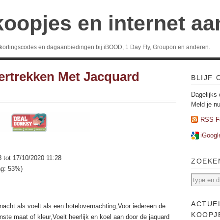
koopjes en internet a
 kortingscodes en dagaanbiedingen bij iBOOD, 1 Day Fly, Groupon en anderen.
ertrekken Met Jacquard
BLIJF
Dagelijks 
Meld je n
RSS F
iGoogl
8 tot 17/10/2020 11:28
ZOEKE
ng: 53%)
ACTUE
nacht als voelt als een hotelovernachting,Voor iedereen de
KOOPJ
ste maat of kleur,Voelt heerlijk en koel aan door de jaquard