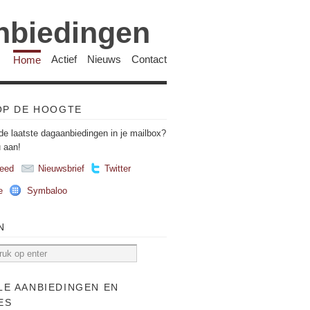
anbiedingen
Home
Actief
Nieuws
Contact
 OP DE HOOGTE
de laatste dagaanbiedingen in je mailbox?
u aan!
eed
Nieuwsbrief
Twitter
e
Symbaloo
N
LE AANBIEDINGEN EN
ES