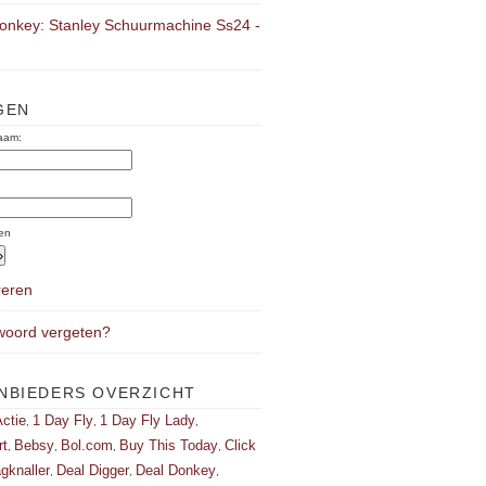
onkey: Stanley Schuurmachine Ss24 -
GEN
aam:
:
en
reren
oord vergeten?
NBIEDERS OVERZICHT
ctie
1 Day Fly
1 Day Fly Lady
,
,
,
rt
Bebsy
Bol.com
Buy This Today
Click
,
,
,
,
gknaller
Deal Digger
Deal Donkey
,
,
,