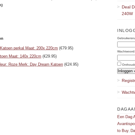
ng
Deal D
240W
INLOG
en
Gebruikersn
 Katoen perkal Maat: 200x 220cm
(€79.95)
Wachtwoord
atoen Maat: 140x 220cm
(€29.95)
Kleur: Roze Merk: Day Dream Katoen
(€24.95)
Onthoud
Regist
Wachtw
DAGAA
Een Dag A
Avantispo
to Buy
Da
,