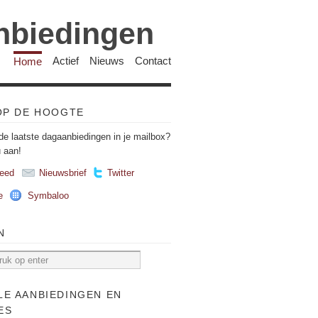
anbiedingen
Home
Actief
Nieuws
Contact
 OP DE HOOGTE
de laatste dagaanbiedingen in je mailbox?
u aan!
eed
Nieuwsbrief
Twitter
e
Symbaloo
N
LE AANBIEDINGEN EN
ES