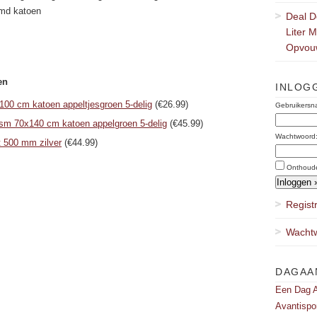
md katoen
Deal D
Liter 
Opvou
en
INLOG
00 cm katoen appeltjesgroen 5-delig
(€26.99)
Gebruikersn
m 70x140 cm katoen appelgroen 5-delig
(€45.99)
Wachtwoord
t 500 mm zilver
(€44.99)
Onthoud
Regist
Wachtw
DAGAA
Een Dag A
Avantispo