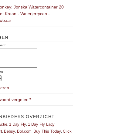
onkey: Jonska Watercontainer 20
Met Kraan - Waterjerrycan -
wbaar
GEN
aam:
:
en
reren
oord vergeten?
NBIEDERS OVERZICHT
ctie
1 Day Fly
1 Day Fly Lady
,
,
,
rt
Bebsy
Bol.com
Buy This Today
Click
,
,
,
,