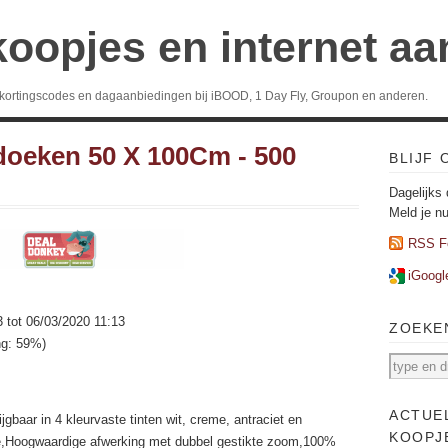
koopjes en internet a
 kortingscodes en dagaanbiedingen bij iBOOD, 1 Day Fly, Groupon en anderen.
doeken 50 X 100Cm - 500
BLIJF
Dagelijks 
Meld je n
RSS F
iGoogl
3 tot 06/03/2020 11:13
ZOEKE
ng: 59%)
ACTUE
ijgbaar in 4 kleurvaste tinten wit, creme, antraciet en
KOOPJ
e,Hoogwaardige afwerking met dubbel gestikte zoom,100%