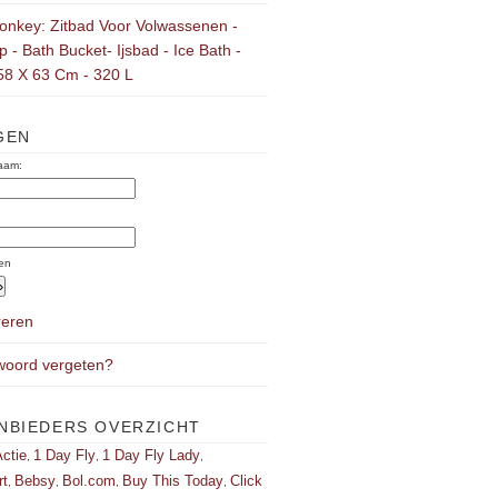
onkey: Zitbad Voor Volwassenen -
 - Bath Bucket- Ijsbad - Ice Bath -
58 X 63 Cm - 320 L
GEN
aam:
:
en
reren
oord vergeten?
NBIEDERS OVERZICHT
ctie
1 Day Fly
1 Day Fly Lady
,
,
,
rt
Bebsy
Bol.com
Buy This Today
Click
,
,
,
,