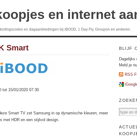
koopjes en internet a
 kortingscodes en dagaanbiedingen bij iBOOD, 1 Day Fly, Groupon en anderen.
K Smart
BLIJF
Dagelijks 
Meld je n
RSS F
iGoogl
0 tot 15/01/2020 07:30
ZOEKE
deze Smart TV zet Samsung in op dynamische kleuren, meer
ls met HDR en een stijlvol design.
ACTUE
KOOPJ