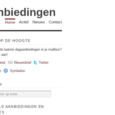
anbiedingen
Home
Actief
Nieuws
Contact
 OP DE HOOGTE
de laatste dagaanbiedingen in je mailbox?
u aan!
eed
Nieuwsbrief
Twitter
e
Symbaloo
N
LE AANBIEDINGEN EN
ES