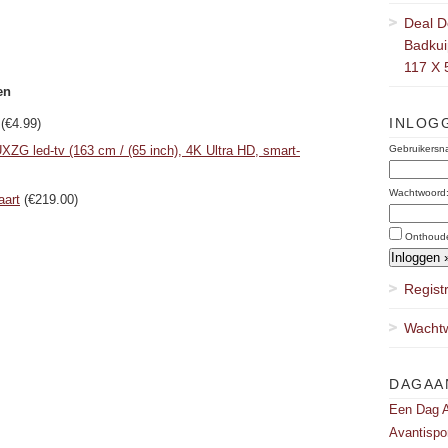
Deal D
Badkuip
117 X 
en
INLOG
(€4.99)
ed-tv (163 cm / (65 inch), 4K Ultra HD, smart-
Gebruikersn
Wachtwoord
aart
(€219.00)
Onthoud
Regist
Wachtw
DAGAA
Een Dag A
Avantispo