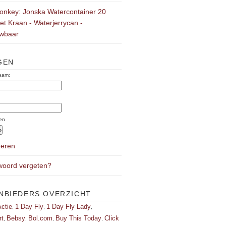
onkey: Jonska Watercontainer 20
Met Kraan - Waterjerrycan -
wbaar
GEN
aam:
:
en
reren
oord vergeten?
NBIEDERS OVERZICHT
ctie
1 Day Fly
1 Day Fly Lady
,
,
,
rt
Bebsy
Bol.com
Buy This Today
Click
,
,
,
,