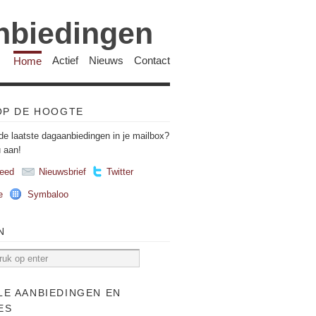
anbiedingen
Home
Actief
Nieuws
Contact
 OP DE HOOGTE
de laatste dagaanbiedingen in je mailbox?
u aan!
eed
Nieuwsbrief
Twitter
e
Symbaloo
N
LE AANBIEDINGEN EN
ES