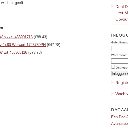
 wit licht geeft.
Deal D
Liter 
Opvou
en
INLOG
W nikkel 455901716
(€88.43)
Gebruikersn
ly 1x60 W zwart 1723730PN
(€47.78)
W wit 455903116
(€79.73)
Wachtwoord
Onthoud
Regist
Wachtw
DAGAA
Een Dag A
Avantispo