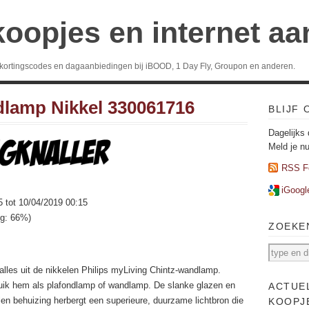
koopjes en internet a
 kortingscodes en dagaanbiedingen bij iBOOD, 1 Day Fly, Groupon en anderen.
dlamp Nikkel 330061716
BLIJF
Dagelijks 
Meld je n
RSS F
iGoogl
5 tot 10/04/2019 00:15
ng: 66%)
ZOEKE
alles uit de nikkelen Philips myLiving Chintz-wandlamp.
ik hem als plafondlamp of wandlamp. De slanke glazen en
ACTUE
en behuizing herbergt een superieure, duurzame lichtbron die
KOOPJ