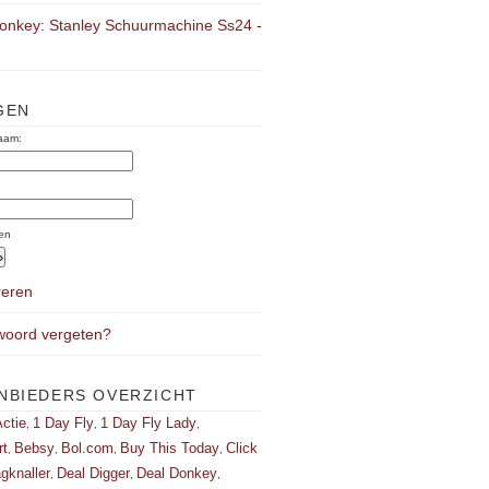
onkey: Stanley Schuurmachine Ss24 -
GEN
aam:
:
en
reren
oord vergeten?
NBIEDERS OVERZICHT
ctie
1 Day Fly
1 Day Fly Lady
,
,
,
rt
Bebsy
Bol.com
Buy This Today
Click
,
,
,
,
gknaller
Deal Digger
Deal Donkey
,
,
,