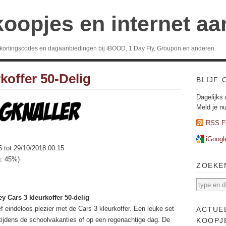
koopjes en internet a
 kortingscodes en dagaanbiedingen bij iBOOD, 1 Day Fly, Groupon en anderen.
koffer 50-Delig
BLIJF
Dagelijks 
Meld je n
RSS F
iGoogl
5 tot 29/10/2018 00:15
g: 45%)
ZOEKE
y Cars 3 kleurkoffer 50-delig
f eindeloos plezier met de Cars 3 kleurkoffer. Een leuke set
ACTUE
tijdens de schoolvakanties of op een regenachtige dag. De
KOOPJ