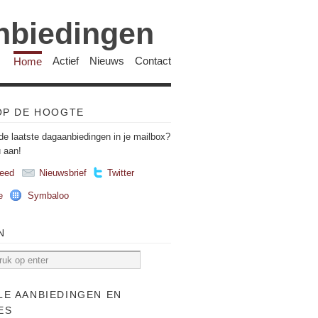
anbiedingen
Home
Actief
Nieuws
Contact
 OP DE HOOGTE
de laatste dagaanbiedingen in je mailbox?
u aan!
eed
Nieuwsbrief
Twitter
e
Symbaloo
N
LE AANBIEDINGEN EN
ES