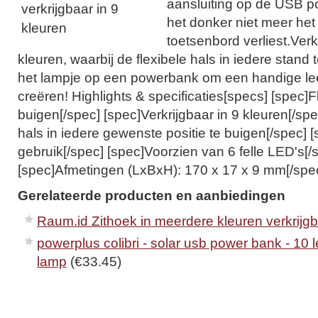
aansluiting op de USB poo
het donker niet meer het 
toetsenbord verliest.Verk
kleuren, waarbij de flexibele hals in iedere stand 
het lampje op een powerbank om een handige le
creëren! Highlights & specificaties[specs] [spec]Fl
buigen[/spec] [spec]Verkrijgbaar in 9 kleuren[/spe
hals in iedere gewenste positie te buigen[/spec] 
gebruik[/spec] [spec]Voorzien van 6 felle LED's[/
[spec]Afmetingen (LxBxH): 170 x 17 x 9 mm[/spec
Gerelateerde producten en aanbiedingen
Raum.id Zithoek in meerdere kleuren verkrijg
powerplus colibri - solar usb power bank - 10 
lamp
(€33.45)