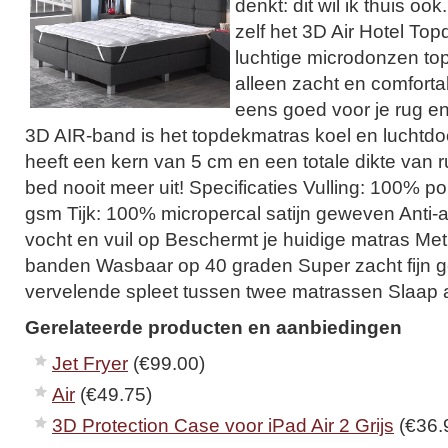
denkt: dit wil ik thuis oo
zelf het 3D Air Hotel Top
luchtige microdonzen top
alleen zacht en comforta
eens goed voor je rug en
3D AIR-band is het topdekmatras koel en luchtdo
heeft een kern van 5 cm en een totale dikte van ru
bed nooit meer uit! Specificaties Vulling: 100% p
gsm Tijk: 100% micropercal satijn geweven Anti-
vocht en vuil op Beschermt je huidige matras Met
banden Wasbaar op 40 graden Super zacht fijn
vervelende spleet tussen twee matrassen Slaap a
Gerelateerde producten en aanbiedingen
Jet Fryer
(€99.00)
Air
(€49.75)
3D Protection Case voor iPad Air 2 Grijs
(€36.