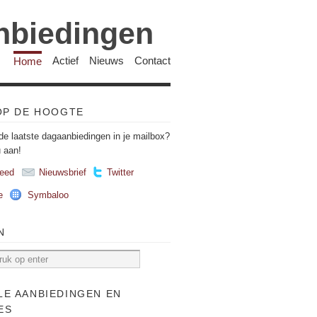
anbiedingen
Home
Actief
Nieuws
Contact
 OP DE HOOGTE
de laatste dagaanbiedingen in je mailbox?
u aan!
eed
Nieuwsbrief
Twitter
e
Symbaloo
N
LE AANBIEDINGEN EN
ES