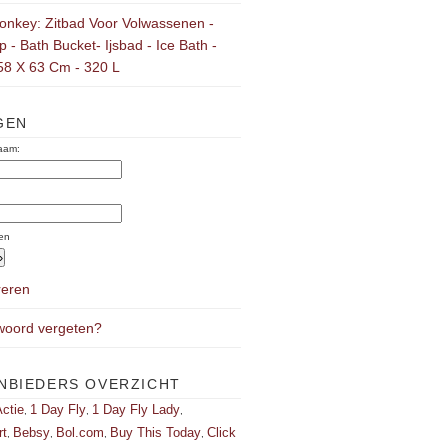
onkey: Zitbad Voor Volwassenen -
 - Bath Bucket- Ijsbad - Ice Bath -
58 X 63 Cm - 320 L
GEN
aam:
:
en
reren
oord vergeten?
NBIEDERS OVERZICHT
ctie
1 Day Fly
1 Day Fly Lady
,
,
,
rt
Bebsy
Bol.com
Buy This Today
Click
,
,
,
,