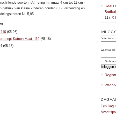
rschillende soorten - Afmeting minimaal 4 cm tot 11 cm -
Deal D
n gebruik van kleine kinderen houden 8+ - Verzending en
Badkuip
delingskosten NL 5,95
117 X 
en
 110
(€5.98)
INLOG
gestreept Katoen Maat: 110
(€5.18)
Gebruikersn
04
(€5.18)
Wachtwoord
Onthoud
Regist
Wachtw
DAGAA
Een Dag A
Avantispo