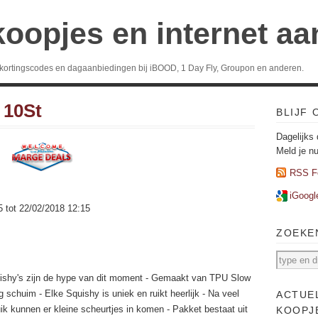
koopjes en internet a
 kortingscodes en dagaanbiedingen bij iBOOD, 1 Day Fly, Groupon en anderen.
 10St
BLIJF
Dagelijks 
Meld je n
RSS F
iGoogl
5 tot 22/02/2018 12:15
ZOEKE
ishy's zijn de hype van dit moment - Gemaakt van TPU Slow
g schuim - Elke Squishy is uniek en ruikt heerlijk - Na veel
ACTUE
ik kunnen er kleine scheurtjes in komen - Pakket bestaat uit
KOOPJ