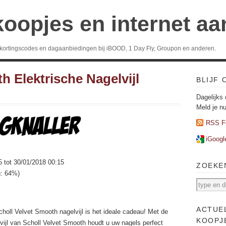
koopjes en internet a
 kortingscodes en dagaanbiedingen bij iBOOD, 1 Day Fly, Groupon en anderen.
h Elektrische Nagelvijl
BLIJF
Dagelijks 
Meld je n
RSS F
iGoogl
5 tot 30/01/2018 00:15
ZOEKE
g: 64%)
ACTUE
holl Velvet Smooth nagelvijl is het ideale cadeau! Met de
KOOPJ
vijl van Scholl Velvet Smooth houdt u uw nagels perfect