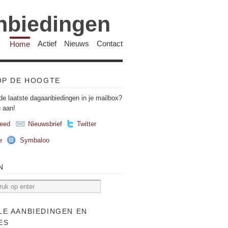
anbiedingen
Home
Actief
Nieuws
Contact
 OP DE HOOGTE
de laatste dagaanbiedingen in je mailbox?
u aan!
eed
Nieuwsbrief
Twitter
e
Symbaloo
N
LE AANBIEDINGEN EN
ES