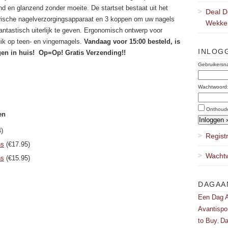
d en glanzend zonder moeite. De startset bestaat uit het
Deal D
rische nagelverzorgingsapparaat en 3 koppen om uw nagels
Wekker
antastisch uiterlijk te geven. Ergonomisch ontwerp voor
ik op teen- en vingernagels.
Vandaag voor 15:00 besteld, is
INLOG
en in huis! Op=Op! Gratis Verzending!!
Gebruikersn
Wachtwoord
Onthoud
en
)
Regist
ns
(€17.95)
Wachtw
ns
(€15.95)
DAGAA
Een Dag A
Avantispo
to Buy
Da
,