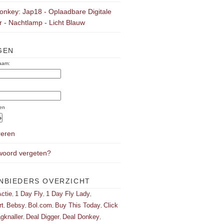
onkey: Jap18 - Oplaadbare Digitale
 - Nachtlamp - Licht Blauw
GEN
aam:
:
en
reren
oord vergeten?
NBIEDERS OVERZICHT
ctie
1 Day Fly
1 Day Fly Lady
,
,
,
rt
Bebsy
Bol.com
Buy This Today
Click
,
,
,
,
gknaller
Deal Digger
Deal Donkey
,
,
,