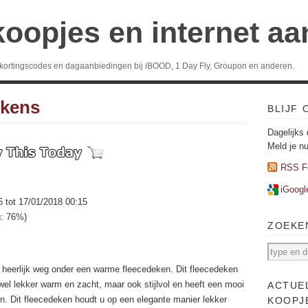
koopjes en internet a
 kortingscodes en dagaanbiedingen bij iBOOD, 1 Day Fly, Groupon en anderen.
ekens
BLIJF
Dagelijks 
Meld je n
RSS F
iGoogl
5 tot 17/01/2018 00:15
g: 76%)
ZOEKE
 heerlijk weg onder een warme fleecedeken. Dit fleecedeken
wel lekker warm en zacht, maar ook stijlvol en heeft een mooi
ACTUE
n. Dit fleecedeken houdt u op een elegante manier lekker
KOOPJ