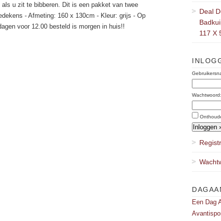
als u zit te bibberen. Dit is een pakket van twee
Deal D
edekens - Afmeting: 160 x 130cm - Kleur: grijs - Op
Badkuip
agen voor 12.00 besteld is morgen in huis!!
117 X 
INLOG
Gebruikersn
Wachtwoord
Onthoud
Regist
Wachtw
DAGAA
Een Dag A
Avantispo