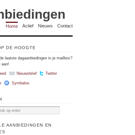
anbiedingen
Home
Actief
Nieuws
Contact
 OP DE HOOGTE
de laatste dagaanbiedingen in je mailbox?
u aan!
eed
Nieuwsbrief
Twitter
e
Symbaloo
N
LE AANBIEDINGEN EN
ES