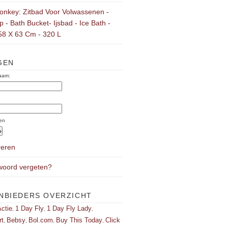
onkey: Zitbad Voor Volwassenen -
 - Bath Bucket- Ijsbad - Ice Bath -
58 X 63 Cm - 320 L
GEN
aam:
:
en
reren
oord vergeten?
NBIEDERS OVERZICHT
ctie
1 Day Fly
1 Day Fly Lady
,
,
,
rt
Bebsy
Bol.com
Buy This Today
Click
,
,
,
,