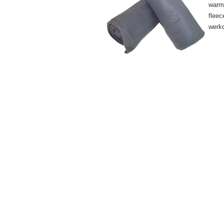
warm 
fleec
werkd