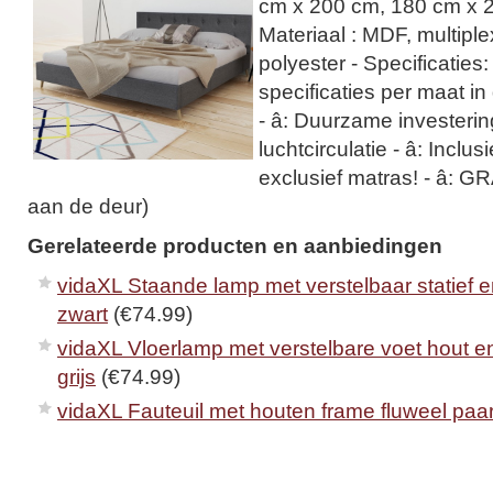
cm x 200 cm, 180 cm x 20
Materiaal : MDF, multiple
polyester - Specificaties
specificaties per maat in
- â: Duurzame investerin
luchtcirculatie - â: Inclu
exclusief matras! - â: G
aan de deur)
Gerelateerde producten en aanbiedingen
vidaXL Staande lamp met verstelbaar statief e
zwart
(€74.99)
vidaXL Vloerlamp met verstelbare voet hout e
grijs
(€74.99)
vidaXL Fauteuil met houten frame fluweel paa