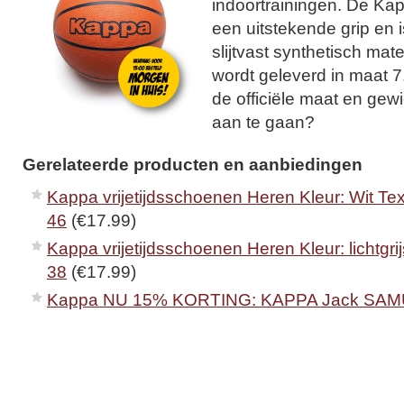
indoortrainingen. De Ka
een uitstekende grip en
slijtvast synthetisch mat
wordt geleverd in maat 7
de officiële maat en gewich
aan te gaan?
Gerelateerde producten en aanbiedingen
Kappa vrijetijdsschoenen Heren Kleur: Wit Tex
46
(€17.99)
Kappa vrijetijdsschoenen Heren Kleur: lichtgri
38
(€17.99)
Kappa NU 15% KORTING: KAPPA Jack SAM