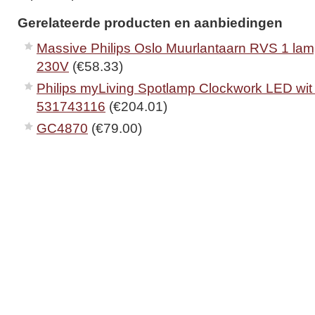
Gerelateerde producten en aanbiedingen
Massive Philips Oslo Muurlantaarn RVS 1 la
230V
(€58.33)
Philips myLiving Spotlamp Clockwork LED wit
531743116
(€204.01)
GC4870
(€79.00)