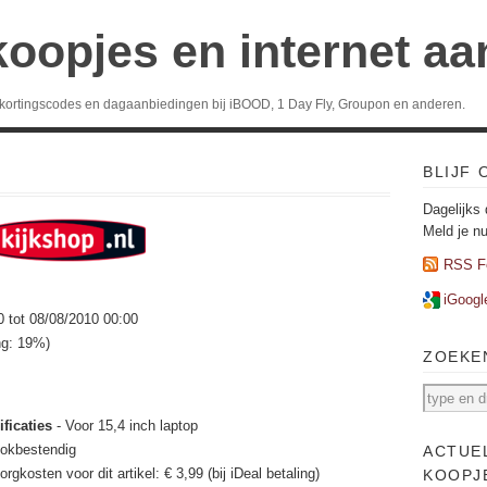
koopjes en internet a
 kortingscodes en dagaanbiedingen bij iBOOD, 1 Day Fly, Groupon en anderen.
BLIJF
Dagelijks 
Meld je n
RSS F
iGoogl
0 tot 08/08/2010 00:00
ng: 19%)
ZOEKE
ficaties
- Voor 15,4 inch laptop
hokbestendig
ACTUE
orgkosten voor dit artikel: € 3,99 (bij iDeal betaling)
KOOPJ