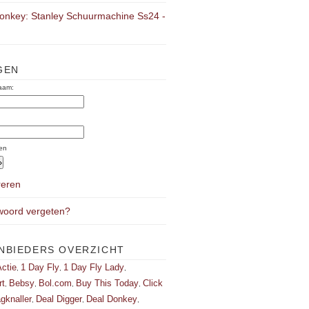
onkey: Stanley Schuurmachine Ss24 -
GEN
aam:
:
en
reren
oord vergeten?
NBIEDERS OVERZICHT
ctie
1 Day Fly
1 Day Fly Lady
,
,
,
rt
Bebsy
Bol.com
Buy This Today
Click
,
,
,
,
gknaller
Deal Digger
Deal Donkey
,
,
,