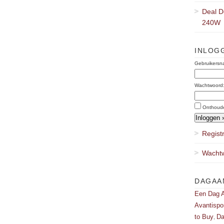
Deal D
240W
INLOG
Gebruikersn
Wachtwoord
Onthoud
Regist
Wachtw
DAGAA
Een Dag A
Avantispo
to Buy
Da
,