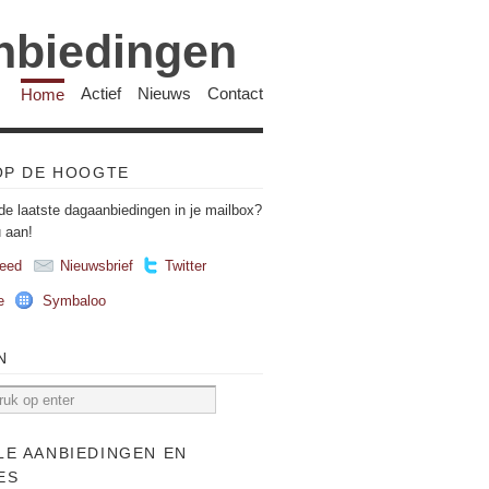
anbiedingen
Home
Actief
Nieuws
Contact
 OP DE HOOGTE
de laatste dagaanbiedingen in je mailbox?
u aan!
eed
Nieuwsbrief
Twitter
e
Symbaloo
N
LE AANBIEDINGEN EN
ES